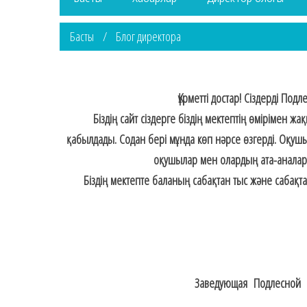
Басты
Блог директора
Құрметті достар! Сіздерді Под
Біздің сайт сіздерге біздің мектептің өмірімен жа
қабылдады. Содан бері мұнда көп нәрсе өзгерді. Оқушыл
оқушылар мен олардың ата-аналары
Біздің мектепте баланың сабақтан тыс және сабақтан т
Заведующая Подлесной 