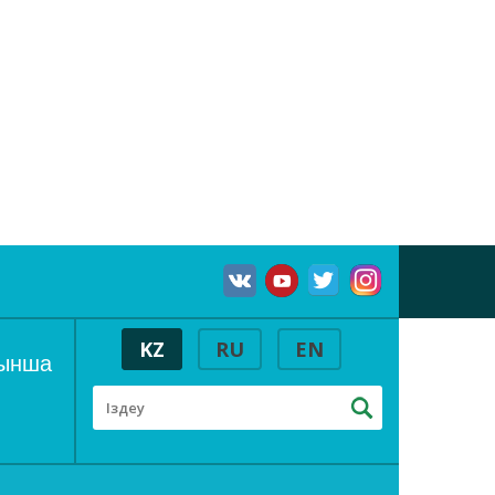
KZ
RU
EN
йынша