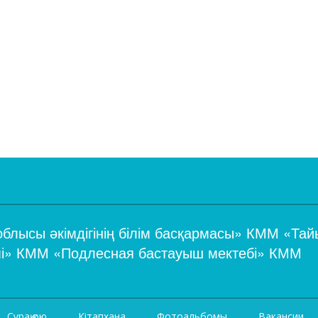
 облысы әкімдігінің білім басқармасы» КММ «Та
імі» КММ «Подлесная бастауыш мектебі» КММ
Сұрақ қою
Кітапхана
Фотоальбомы
Вакансии