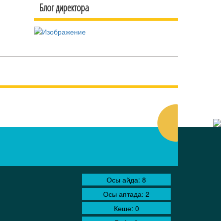
Блог директора
Осы айда:
8
Осы аптада:
2
Кеше:
0