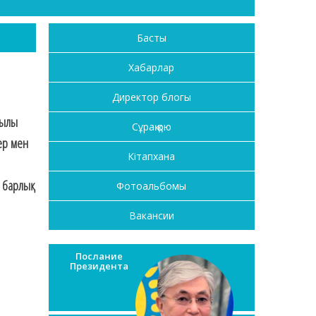
Басты
Хабарлар
Директор блогы
жылы
Сұрақ қою
дер мен
Кітапхана
ң барлық
Фотоальбомы
Вакансии
Послание
Президента