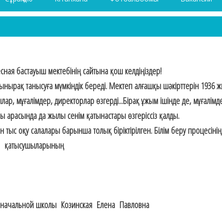
лесная бастауыш мектебінің сайтына қош келдіңіздер!
қынырақ танысуға мүмкіндік береді. Мектеп алғашқы шәкірттерін 1936 
ар, мұғалімдер, директорлар өзгерді...Бірақ ұжым ішінде де, мұғалім
 арасында да жылы сенім қатынастары өзгеріссіз қалды.
ыс оқу салалары барынша толық біріктірілген. Білім беру процесіні
қатысушыларының
начальной школы Козинская Елена Павловна