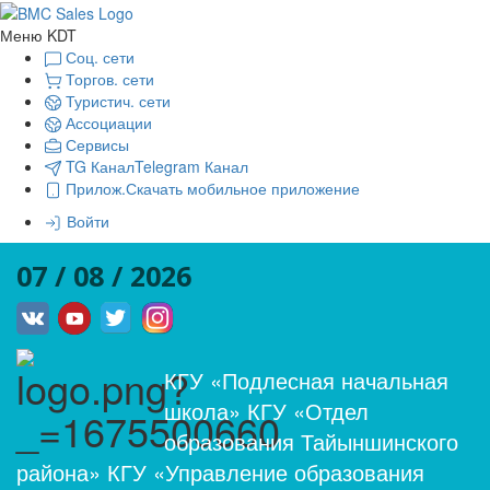
Меню KDT
Соц. сети
Торгов. сети
Туристич. сети
Ассоциации
Сервисы
TG Канал
Telegram Канал
Прилож.
Скачать мобильное приложение
Войти
07 / 08 / 2026
КГУ «Подлесная начальная
школа» КГУ «Отдел
образования Тайыншинского
района» КГУ «Управление образования